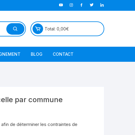
Total:
0,00
€
GNEMENT
BLOG
CONTACT
TutorielGeo
rcelle par commune
 afin de déterminer les contraintes de