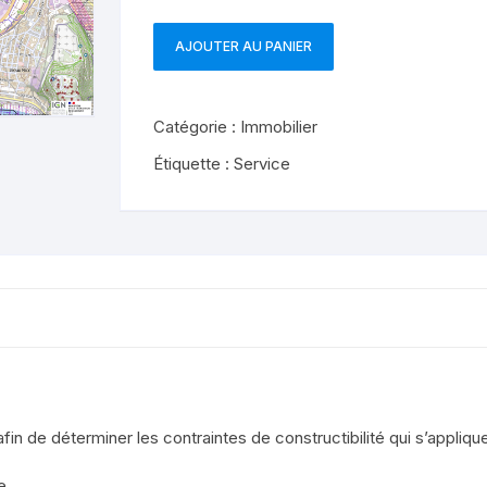
AJOUTER AU PANIER
quantité
de
Droit
Catégorie :
Immobilier
du
sol
Étiquette :
Service
public
par
parcelle
par
commune
in de déterminer les contraintes de constructibilité qui s’appliquen
e