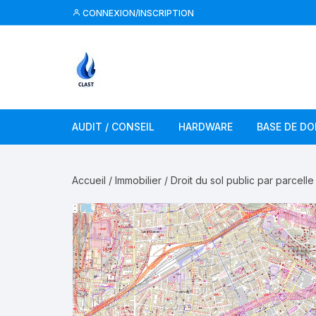
Aller
CONNEXION/INSCRIPTION
au
contenu
AUDIT / CONSEIL
HARDWARE
BASE DE D
Accueil
/
Immobilier
/ Droit du sol public par parcel