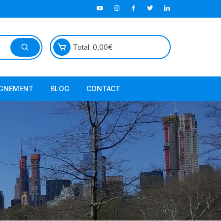
Total:
0,00
€
GNEMENT
BLOG
CONTACT
TutorielGeo