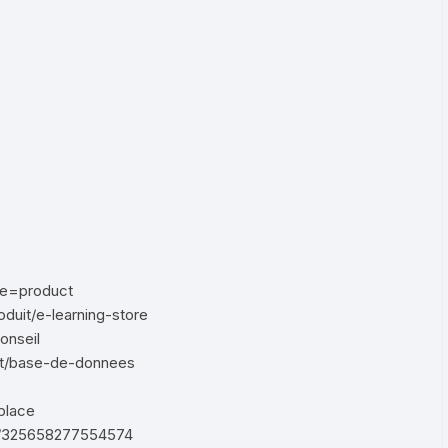
pe=product
oduit/e-learning-store
onseil
uit/base-de-donnees
place
o/325658277554574