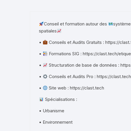
Conseil et formation autour des
systèmes
spatiales
•
Conseils et Audits Gratuits : https://clast
•
Formations SIG : https://clast.tech/etique
•
Structuration de base de données : https
•
Conseils et Audits Pro : https://clast.tec
•
Site web : https://clast.tech
Spécialisations :
• Urbanisme
• Environnement