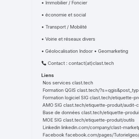
• Immobilier / Foncier
• économie et social
• Transport / Mobilité
• Voirie et réseaux divers
• Géolocalisation Indoor • Geomarketing
Contact : contact(at)clast.tech
Liens
Nos services
clast.tech
Formation QGIS
clast.tech/?s=qgis&post_ty
Formation logiciel SIG
clast.tech/etiquette-pr
AMO SIG
clast.tech/etiquette-produit/audit-c
Base de données
clast.tech/etiquette-prod
MOE SIG
clast.tech/etiquette-produit/outils
Linkedin
linkedin.com/company/clast-market
Facebook
facebook.com/pages/Tutorielge