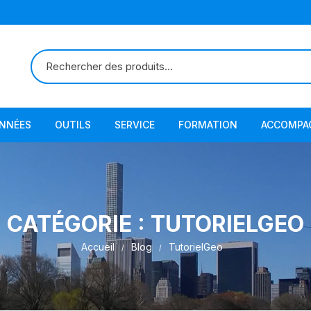
ONNÉES
OUTILS
SERVICE
FORMATION
ACCOMPA
CATÉGORIE :
TUTORIELGEO
Accueil
Blog
TutorielGeo