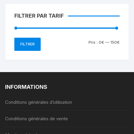
FILTRER PAR TARIF
Prix
Prix
Prix :
0€
—
150€
FILTRER
min
max
INFORMATIONS
Conditions générales d’utilisation
Conditions générales de vente