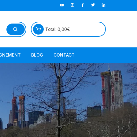
Total:
0,00
€
GNEMENT
BLOG
CONTACT
TutorielGeo