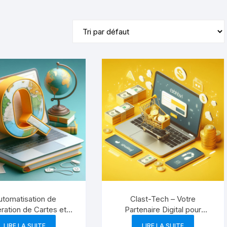
utomatisation de
Clast-Tech – Votre
ration de Cartes et
Partenaire Digital pour
ion d’Atlas via QGIS
Développer Votre Activité
LIRE LA SUITE
LIRE LA SUITE