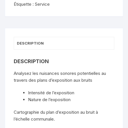
au
Étiquette :
Service
plan
d'exposition
aux
bruits
par
DESCRIPTION
commune
DESCRIPTION
Analysez les nuisances sonores potentielles au
travers des plans d’exposition aux bruits
Intensité de l’exposition
Nature de l’exposition
Cartographie du plan d’exposition au bruit à
l’échelle communale.