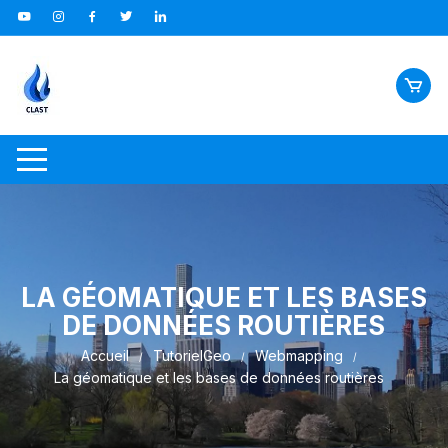
Aller
au
contenu
LA GÉOMATIQUE ET LES BASES
DE DONNÉES ROUTIÈRES
Accueil
TutorielGeo
Webmapping
La géomatique et les bases de données routières