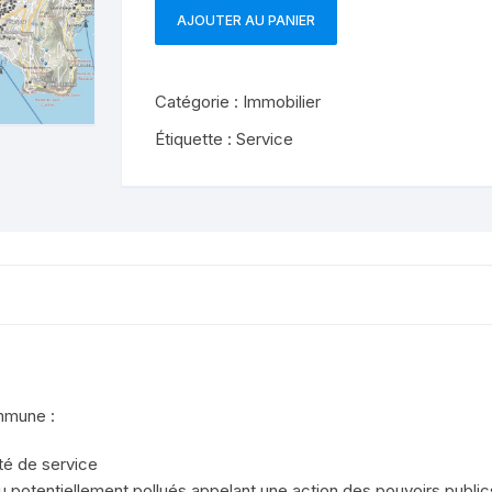
AJOUTER AU PANIER
quantité
de
Parcelles
Catégorie :
Immobilier
polluées
ou
Étiquette :
Service
potentiellement
par
commune
mmune :
ité de service
ou potentiellement pollués appelant une action des pouvoirs publics,