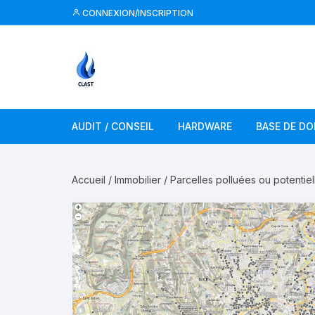
Aller
CONNEXION/INSCRIPTION
au
contenu
AUDIT / CONSEIL
HARDWARE
BASE DE D
Accueil
/
Immobilier
/ Parcelles polluées ou potenti