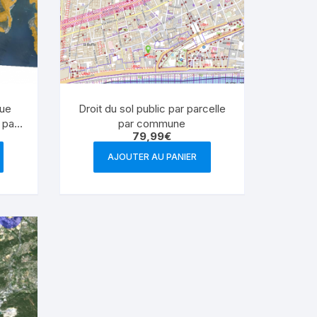
que
Droit du sol public par parcelle
 par
par commune
79,99
€
AJOUTER AU PANIER