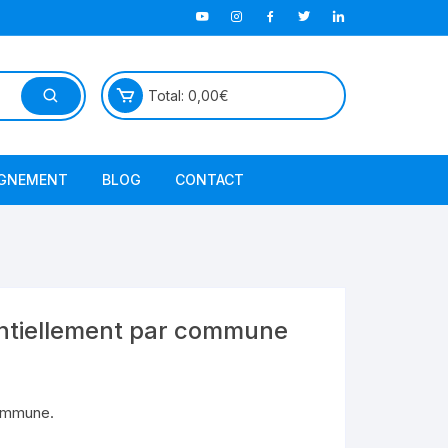
Total:
0,00
€
GNEMENT
BLOG
CONTACT
TutorielGeo
entiellement par commune
commune.