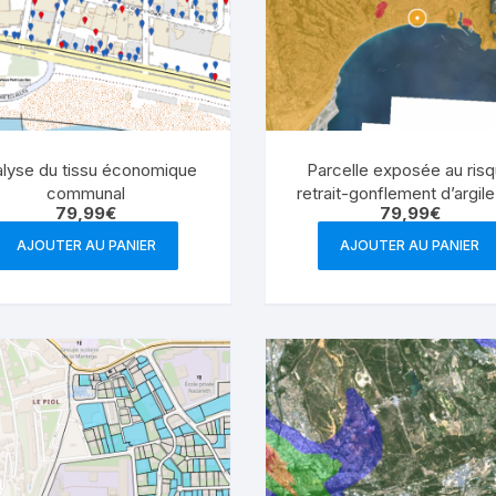
lyse du tissu économique
Parcelle exposée au ris
communal
retrait-gonflement d’argile
79,99
€
79,99
€
commune
AJOUTER AU PANIER
AJOUTER AU PANIER