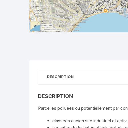
DESCRIPTION
DESCRIPTION
Parcelles polluées ou potentiellement par co
classées ancien site industriel et activ
faisant parti des sites et sols pollués 