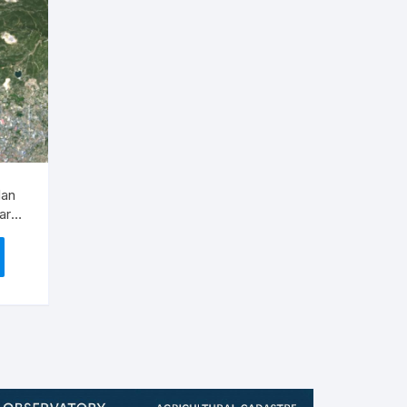
lan
ar