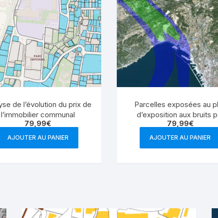
yse de l’évolution du prix de
Parcelles exposées au p
l’immobilier communal
d’exposition aux bruits p
79,99
€
79,99
€
commune
AJOUTER AU PANIER
AJOUTER AU PANIER