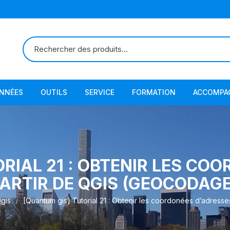
ONNÉES
OUTILS
SERVICE
FORMATION
ACCOMPA
RIAL 21 : OBTENIR LES CO
PARTIR DE QGIS (GEOCODAGE
gis
[Quantum gis] Tutorial 21 : Obtenir les coordonées d’adress