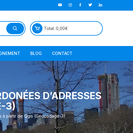
Total:
0,00
€
GNEMENT
BLOG
CONTACT
TutorielGeo
ORDONÉES D’ADRESSES
-3)
es à partir de Qgis (Geocodage-3)