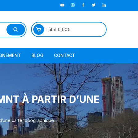
Total:
0,00
€
GNEMENT
BLOG
CONTACT
TutorielGeo
MNT À PARTIR D’UNE
r d’une carte topographique