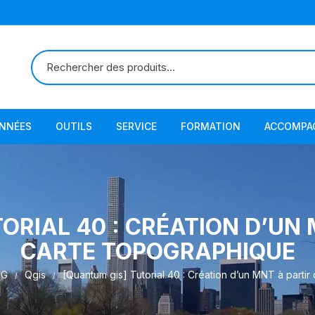
ONNÉES
OUTILS
SERVICE
FORMATION
ACCOMPA
ORIAL 40 : CRÉATION D’UN 
CARTE TOPOGRAPHIQUE
IG
Qgis
[Quantum gis] Tutorial 40 : Création d’un MNT à parti