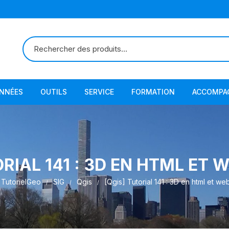
ONNÉES
OUTILS
SERVICE
FORMATION
ACCOMPA
ORIAL 141 : 3D EN HTML ET
TutorielGeo
SIG
Qgis
[Qgis] Tutorial 141 : 3D en html et 