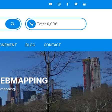
Total:
0,00
€
GNEMENT
BLOG
CONTACT
TutorielGeo
 WEBMAPPING
webmapping