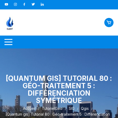
Aller
au
contenu
[QUANTUM GIS] TUTORIAL 80 :
GÉO-TRAITEMENT 5 :
DIFFÉRENCIATION
SYMÉTRIQUE
Accueil
TutorielGeo
SIG
Qgis
[Quantum gis] Tutorial 80 : Géo-traitement 5 : Différenciation