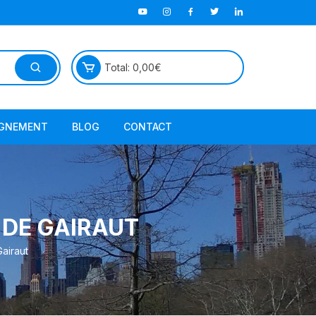
Total:
0,00
€
GNEMENT
BLOG
CONTACT
TutorielGeo
S DE GAIRAUT
Gairaut