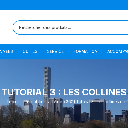
ONNÉES
OUTILS
SERVICE
FORMATION
ACCOMPA
 TUTORIAL 3 : LES COLLINE
Topics
Immobilier
[Video 360] Tutorial 3 : Les collines de 