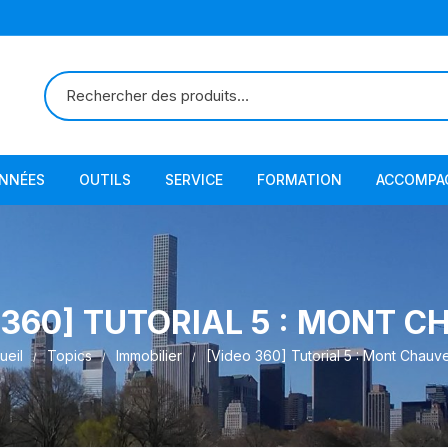
ONNÉES
OUTILS
SERVICE
FORMATION
ACCOMPA
 360] TUTORIAL 5 : MONT C
ueil
Topics
Immobilier
[Video 360] Tutorial 5 : Mont Chauv