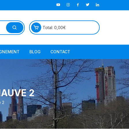
Total:
0,00
€
GNEMENT
BLOG
CONTACT
TutorielGeo
HAUVE 2
e 2